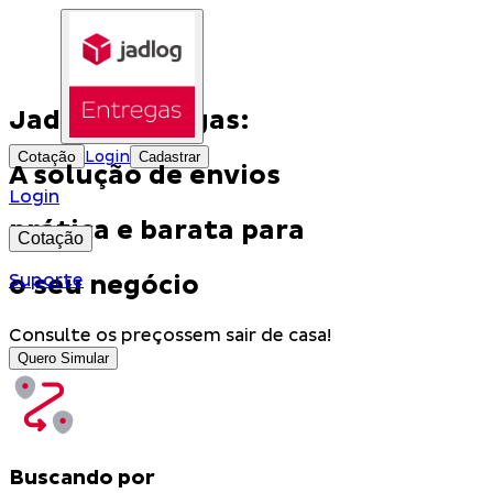
Jadlog Entregas:
Cotação
Login
Cadastrar
A solução de envios
Login
prática e barata para
Cotação
o seu negócio
Suporte
Consulte os preços
sem sair de casa!
Quero Simular
Buscando por