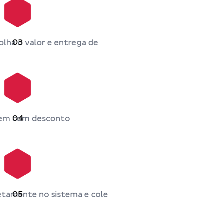
03
lha o valor e entrega de
04
vem com desconto
05
etamente no sistema e cole