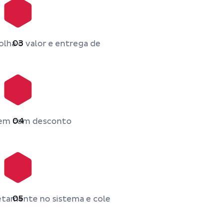
03
lha o valor e entrega de
04
vem com desconto
05
etamente no sistema e cole