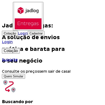
Jadlog Entregas:
Cotação
Login
Cadastrar
A solução de envios
Login
prática e barata para
Cotação
o seu negócio
Suporte
Consulte os preços
sem sair de casa!
Quero Simular
Buscando por